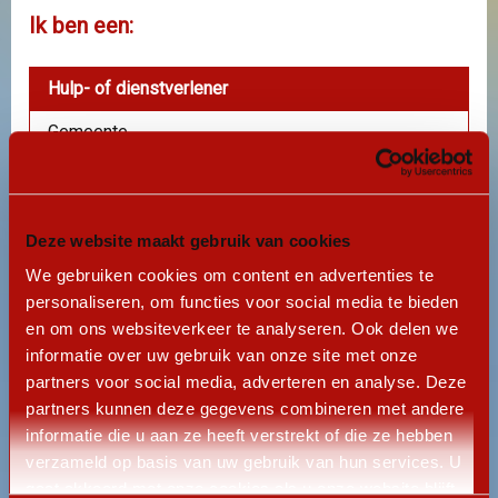
Ik ben een:
Hulp- of dienstverlener
Gemeente
Donateur
Persoon met financiële nood
Deze website maakt gebruik van cookies
Journalist
We gebruiken cookies om content en advertenties te
personaliseren, om functies voor social media te bieden
Overig
en om ons websiteverkeer te analyseren. Ook delen we
informatie over uw gebruik van onze site met onze
partners voor social media, adverteren en analyse. Deze
Naam
*
partners kunnen deze gegevens combineren met andere
informatie die u aan ze heeft verstrekt of die ze hebben
verzameld op basis van uw gebruik van hun services. U
gaat akkoord met onze cookies als u onze website blijft