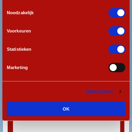
Gemeente
*
gebruiken.
Toestemmingsselectie
Noodzakelijk
Voorkeuren
E-mailadres
Statistieken
Marketing
Telefoonnummer
*
Details tonen
Vragen/opmerkingen
*
OK