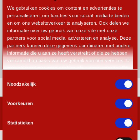
We gebruiken cookies om content en advertenties te
personaliseren, om functies voor social media te bieden
Functie
(Vereist)
en om ons websiteverkeer te analyseren. Ook delen we
informatie over uw gebruik van onze site met onze
partners voor social media, adverteren en analyse. Deze
partners kunnen deze gegevens combineren met andere
informatie die u aan ze heeft verstrekt of die ze hebben
verzameld op basis van uw gebruik van hun services. U
gaat akkoord met onze cookies als u onze website blijft
gebruiken.
Toestemmingsselectie
Noodzakelijk
Voorkeuren
Schrijf je in voor de nieuwsbrief
Statistieken