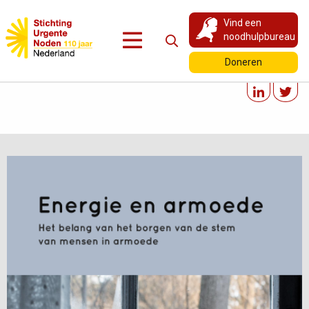
Vind een
noodhulpbureau
Doneren