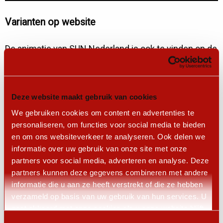
Varianten op website
De animatie van SUN Nederland is ook te vinden op de
‘homepage’ van onze website
www.sunnederland.nl
.
De animatie is ondertiteld. Hierdoor is deze ook
Deze website maakt gebruik van cookies
toegankelijk voor doven, slechthorenden en te
We gebruiken cookies om content en advertenties te
bekijken in een omgeving waar stilte is gewenst.
personaliseren, om functies voor social media te bieden
Daarnaast is er een variant gemaakt met ondertiteling
en om ons websiteverkeer te analyseren. Ook delen we
informatie over uw gebruik van onze site met onze
in het Engels. Deze variant is te vinden door op de
partners voor social media, adverteren en analyse. Deze
website in de bovenbalk te klikken op het woordje
partners kunnen deze gegevens combineren met andere
‘
English
‘.
informatie die u aan ze heeft verstrekt of die ze hebben
verzameld op basis van uw gebruik van hun services. U
Lokale/regionale versies
gaat akkoord met onze cookies als u onze website blijft
gebruiken.