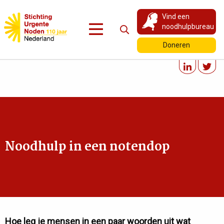
Vind een
noodhulpbureau
Doneren
Noodhulp in een notendop
Hoe leg je mensen in een paar woorden uit wat