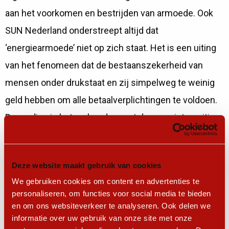
aan het voorkomen en bestrijden van armoede. Ook
SUN Nederland onderstreept altijd dat
‘energiearmoede’ niet op zich staat. Het is een uiting
van het fenomeen dat de bestaanszekerheid van
mensen onder drukstaat en zij simpelweg te weinig
geld hebben om alle betaalverplichtingen te voldoen.
Bovendien is het verbonden met de energietransitie
en met het sociaal domein. Oplossingen die tijdens
het onderzoek worden aangereikt zijn enerzijds heel
Deze website maakt gebruik van cookies
praktisch: het isoleren van een woning, aanbrengen
We gebruiken cookies om content en advertenties te
van dubbele beglazing, het plaatsen van slimme
personaliseren, om functies voor social media te bieden
apparaten en zonnepanelen, overstappen van gas
en om ons websiteverkeer te analyseren. Ook delen we
informatie over uw gebruik van onze site met onze
naar elektrisch en het uitdelen van energieboxen.